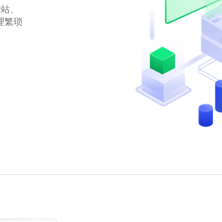
际站、
处理繁琐