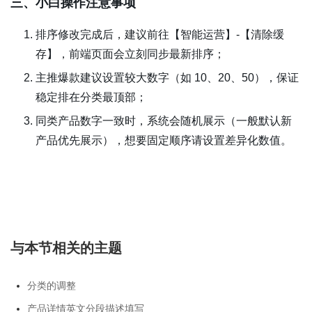
三、小白操作注意事项
·
扫描二维码分享至微信
·
排序修改完成后，建议前往【智能运营】-【清除缓
存】，前端页面会立刻同步最新排序；
修改产品前端排序
主推爆款建议设置较大数字（如 10、20、50），保证
稳定排在分类最顶部；
同类产品数字一致时，系统会随机展示（一般默认新
产品优先展示），想要固定顺序请设置差异化数值。
与本节相关的主题
分类的调整
产品详情英文分段描述填写