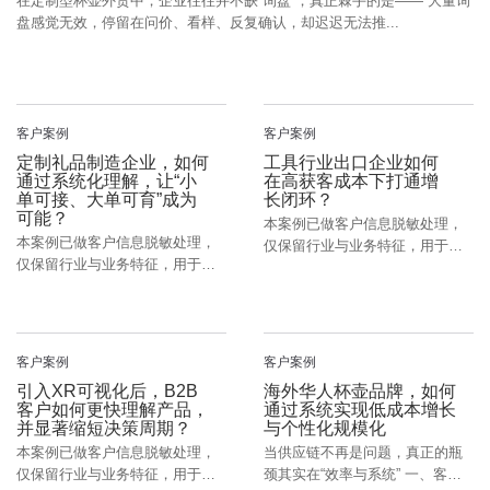
在定制型杯壶外贸中，企业往往并不缺“询盘”，真正棘手的是—— 大量询
盘感觉无效，停留在问价、看样、反复确认，却迟迟无法推...
客户案例
客户案例
定制礼品制造企业，如何
工具行业出口企业如何
通过系统化理解，让“小
在高获客成本下打通增
单可接、大单可育”成为
长闭环？
可能？
本案例已做客户信息脱敏处理，
本案例已做客户信息脱敏处理，
仅保留行业与业务特征，用于经
仅保留行业与业务特征，用于经
验参考。 一、客户背景：五金工
验参考。 一、行业现实：定制礼
具行业的出口型制造企业 ...
品行业，正卡在一个“尴尬...
客户案例
客户案例
引入XR可视化后，B2B
海外华人杯壶品牌，如何
客户如何更快理解产品，
通过系统实现低成本增长
并显著缩短决策周期？
与个性化规模化
本案例已做客户信息脱敏处理，
当供应链不再是问题，真正的瓶
仅保留行业与业务特征，用于经
颈其实在“效率与系统” 一、客户