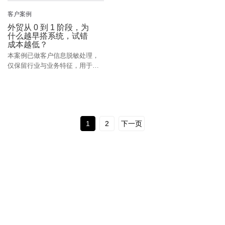
客户案例
外贸从 0 到 1 阶段，为
什么越早搭系统，试错
成本越低？
本案例已做客户信息脱敏处理，
仅保留行业与业务特征，用于经
验参考。 一、真实起点：很多外
贸企业，并不是“没方向” ...
1
2
下一页