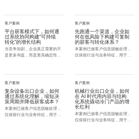
验参考。 一、行业共性：不是客
背景：身在海外，但增长问题并
户不想买，而是“看不懂、...
不陌生 这是一家...
客户案例
客户案例
平台获客模式下，如何通
先跑通一个渠道，企业如
过系统协同构建“可持续
何在低风险下构建可复制
转化”的增长结构
的获客与转化体系？
当竞争加剧，企业真正需要的不
本案例已做客户信息脱敏处理，
是更多询盘，而是更高确定性
仅保留行业与业务特征，用于经
一、客户画像：典型平台型竞争
验参考。 一、大多数企业的真实
环境中的工业企业 这是一...
状态：不是不懂方向，而是...
客户案例
客户案例
复杂设备出口企业，如何
机械行业出口企业，如何
通过系统化理解，缩短决
在 AI 时代用内容与结构
策周期并降低获客成本？
化系统撬动冷门产品的增
长红利
本案例已做客户信息脱敏处理，
本案例已做客户信息脱敏处理，
仅保留行业与业务特征，用于经
仅保留行业与业务特征，用于经
验参考。 一、行业共性：复杂设
验参考。 一、行业背景：机械行
备，天然“难卖”，但并非无...
业，正在进入一个被低估的...